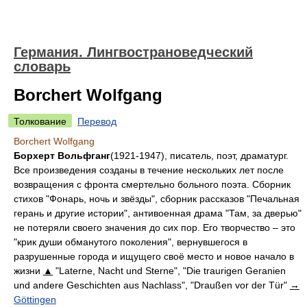
Германия. Лингвострановедческий
словарь
Borchert Wolfgang
Толкование
Перевод
Borchert Wolfgang
Борхерт Вольфганг
(1921-1947), писатель, поэт, драматург.
Все произведения созданы в течение нескольких лет после
возвращения с фронта смертельно больного поэта. Сборник
стихов "Фонарь, ночь и звёзды", сборник рассказов "Печальная
герань и другие истории", антивоенная драма "Там, за дверью"
не потеряли своего значения до сих пор. Его творчество – это
"крик души обманутого поколения", вернувшегося в
разрушенные города и ищущего своё место и новое начало в
жизни
▲
"Laterne, Nacht und Sterne", "Die traurigen Geranien
und andere Geschichten aus Nachlass", "Draußen vor der Tür"
→
Göttingen