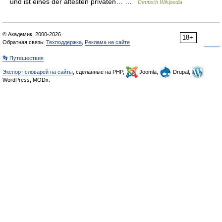
und ist eines der ältesten privaten… …
Deutsch Wikipedia
© Академик, 2000-2026
18+
Обратная связь:
Техподдержка
,
Реклама на сайте
👣 Путешествия
Экспорт словарей на сайты
, сделанные на PHP,
Joomla,
Drupal,
WordPress, MODx.