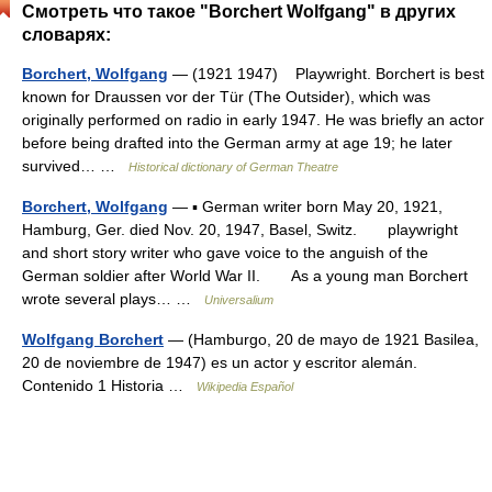
Смотреть что такое "Borchert Wolfgang" в других
словарях:
Borchert, Wolfgang
— (1921 1947) Playwright. Borchert is best
known for Draussen vor der Tür (The Outsider), which was
originally performed on radio in early 1947. He was briefly an actor
before being drafted into the German army at age 19; he later
survived… …
Historical dictionary of German Theatre
Borchert, Wolfgang
— ▪ German writer born May 20, 1921,
Hamburg, Ger. died Nov. 20, 1947, Basel, Switz. playwright
and short story writer who gave voice to the anguish of the
German soldier after World War II. As a young man Borchert
wrote several plays… …
Universalium
Wolfgang Borchert
— (Hamburgo, 20 de mayo de 1921 Basilea,
20 de noviembre de 1947) es un actor y escritor alemán.
Contenido 1 Historia …
Wikipedia Español