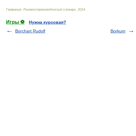
Германия. Лингвострановедческий словарь
.
2014
.
Игры ⚽
Нужна курсовая?
Borchart Rudolf
Borkum